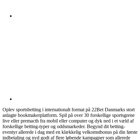
Oplev sportsbetting i internationalt format på 22Bet Danmarks stort
anlagte bookmakerplatform. Spil på over 30 forskellige sportsgrene
live eller premacth fra mobil eller computer og dyk ned i et væld af
forskellige betting-typer og oddsmarkeder. Begynd dit betting-
eventyr allerede i dag med en klækkelig velkomstbonus på din første
indbetaling og nyd godt af flere løbende kampagner som allerede