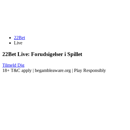
22Bet
Live
22Bet Live: Forudsigelser i Spillet
Tilmeld Dig
18+ T&C apply | begambleaware.org | Play Responsibly