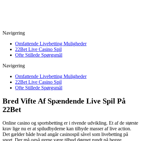
Navigering
Omfattende Livebetting Muligheder
22Bet Live Casino Spil
Ofte Stillede Spørgsmål
Navigering
Omfattende Livebetting Muligheder
22Bet Live Casino Spil
Ofte Stillede Spørgsmål
Bred Vifte Af Spændende Live Spil På
22Bet
Online casino og sportsbetting er i rivende udvikling. Et af de største
krav lige nu er at spiludbyderne kan tilbyde masser af live action.
Det gælder både hvad angår casinospil såvel som livebetting på
sport. Der må også gerne være tilbud døgnet rundt på begge