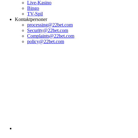
Live-Kasino
Bingo
TV-Spil
Kontaktpersoner
processing@22bet.com
Security@22bet.com
Complaints@22bet.com
policy@22bet.com