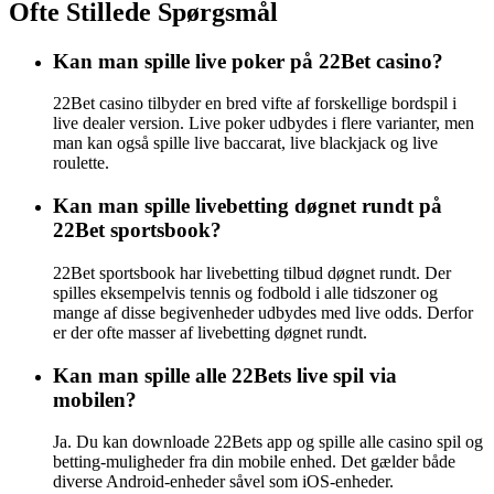
Ofte Stillede Spørgsmål
Kan man spille live poker på 22Bet casino?
22Bet casino tilbyder en bred vifte af forskellige bordspil i
live dealer version. Live poker udbydes i flere varianter, men
man kan også spille live baccarat, live blackjack og live
roulette.
Kan man spille livebetting døgnet rundt på
22Bet sportsbook?
22Bet sportsbook har livebetting tilbud døgnet rundt. Der
spilles eksempelvis tennis og fodbold i alle tidszoner og
mange af disse begivenheder udbydes med live odds. Derfor
er der ofte masser af livebetting døgnet rundt.
Kan man spille alle 22Bets live spil via
mobilen?
Ja. Du kan downloade 22Bets app og spille alle casino spil og
betting-muligheder fra din mobile enhed. Det gælder både
diverse Android-enheder såvel som iOS-enheder.