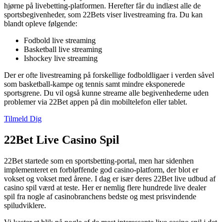
hjørne på livebetting-platformen. Herefter får du indlæst alle de
sportsbegivenheder, som 22Bets viser livestreaming fra. Du kan
blandt opleve følgende:
Fodbold live streaming
Basketball live streaming
Ishockey live streaming
Der er ofte livestreaming på forskellige fodboldligaer i verden såvel
som basketball-kampe og tennis samt mindre eksponerede
sportsgrene. Du vil også kunne streame alle begivenhederne uden
problemer via 22Bet appen på din mobiltelefon eller tablet.
Tilmeld Dig
22Bet Live Casino Spil
22Bet startede som en sportsbetting-portal, men har sidenhen
implementeret en forbløffende god casino-platform, der blot er
vokset og vokset med årene. I dag er især deres 22Bet live udbud af
casino spil værd at teste. Her er nemlig flere hundrede live dealer
spil fra nogle af casinobranchens bedste og mest prisvindende
spiludviklere.